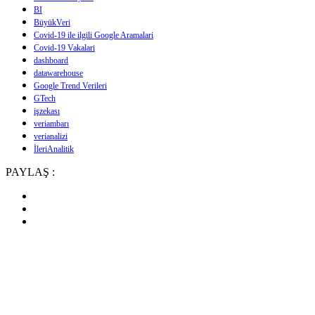
BI
BüyükVeri
Covid-19 ile ilgili Google Aramalari
Covid-19 Vakalari
dashboard
datawarehouse
Google Trend Verileri
GTech
işzekası
veriambarı
verianalizi
İleriAnalitik
PAYLAŞ :