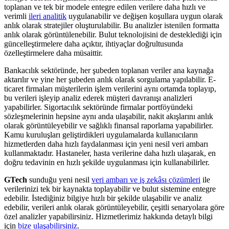
toplanan ve tek bir modele entegre edilen verilere daha hızlı ve
verimli
ileri analitik
uygulanabilir ve değişen koşullara uygun olarak
anlık olarak stratejiler oluşturulabilir. Bu analizler istenilen formatta
anlık olarak görüntülenebilir. Bulut teknolojisini de desteklediği için
güncelleştirmelere daha açıktır, ihtiyaçlar doğrultusunda
özelleştirmelere daha müsaittir.
Bankacılık sektöründe, her şubeden toplanan veriler ana kaynağa
aktarılır ve yine her şubeden anlık olarak sorgulama yapılabilir. E-
ticaret firmaları müşterilerin işlem verilerini aynı ortamda toplayıp,
bu verileri işleyip analiz ederek müşteri davranışı analizleri
yapabilirler. Sigortacılık sektöründe firmalar portföyündeki
sözleşmelerinin hepsine aynı anda ulaşabilir, nakit akışlarını anlık
olarak görüntüleyebilir ve sağlıklı finansal raporlama yapabilirler.
Kamu kuruluşları geliştirdikleri uygulamalarda kullanıcıların
hizmetlerden daha hızlı faydalanması için yeni nesil veri ambarı
kullanmaktadır. Hastaneler, hasta verilerine daha hızlı ulaşarak, en
doğru tedavinin en hızlı şekilde uygulanması için kullanabilirler.
GTech
sunduğu yeni nesil
veri ambarı ve iş zekâsı çözümleri
ile
verilerinizi tek bir kaynakta toplayabilir ve bulut sistemine entegre
edebilir. İstediğiniz bilgiye hızlı bir şekilde ulaşabilir ve analiz
edebilir, verileri anlık olarak görüntüleyebilir, çeşitli senaryolara göre
özel analizler yapabilirsiniz. Hizmetlerimiz hakkında detaylı bilgi
için
bize ulaşabilirsiniz
.