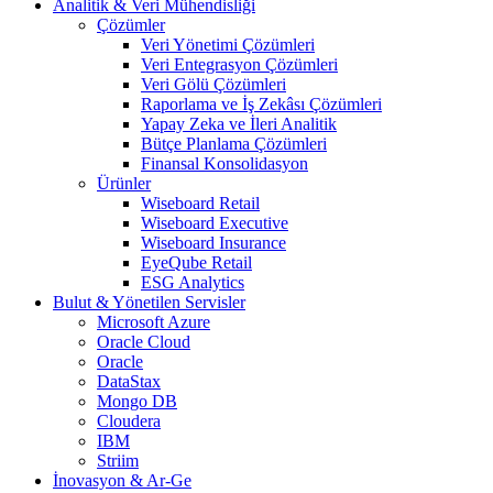
Analitik & Veri Mühendisliği
Çözümler
Veri Yönetimi Çözümleri
Veri Entegrasyon Çözümleri
Veri Gölü Çözümleri
Raporlama ve İş Zekâsı Çözümleri
Yapay Zeka ve İleri Analitik
Bütçe Planlama Çözümleri
Finansal Konsolidasyon
Ürünler
Wiseboard Retail
Wiseboard Executive
Wiseboard Insurance
EyeQube Retail
ESG Analytics
Bulut & Yönetilen Servisler
Microsoft Azure
Oracle Cloud
Oracle
DataStax
Mongo DB
Cloudera
IBM
Striim
İnovasyon & Ar-Ge