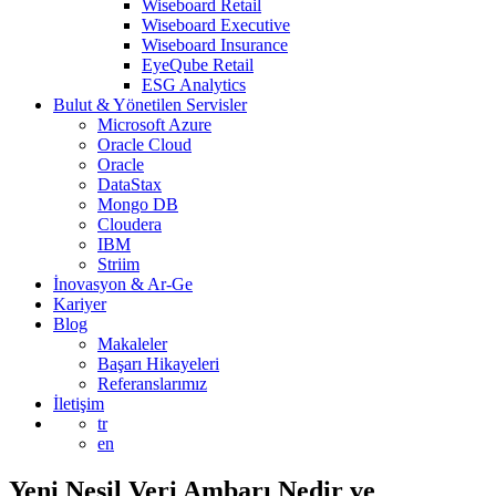
Wiseboard Retail
Wiseboard Executive
Wiseboard Insurance
EyeQube Retail
ESG Analytics
Bulut & Yönetilen Servisler
Microsoft Azure
Oracle Cloud
Oracle
DataStax
Mongo DB
Cloudera
IBM
Striim
İnovasyon & Ar-Ge
Kariyer
Blog
Makaleler
Başarı Hikayeleri
Referanslarımız
İletişim
tr
en
Yeni Nesil Veri Ambarı Nedir ve