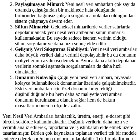
Paylaşılmayan Mimari:
Yeni nesil veri ambarları çok sayıda
ortamda çalıştığından bir makinede hata olduğunda
birbirinden bağımsız çalışan sorgulama noktaları olduğundan
sistem çalışmaya devam eder.
Sütun Mimarisi:
Geleneksel mimarilerde veriler satırlarda
depolanır ancak yeni nesil veri ambarları sütun mimarisi
kullanmaktadır. Bu sayede sadece istenen verinin olduğu
sütun sorgulanır ve daha hızlı sonuç elde edilir.
Gelişmiş Veri Sıkıştırma Kabiliyeti:
Yeni nesil veri ambarları
daha büyük verileri daha verimli depolayabilir bu da donanım
maliyetlerinin azalması demektir. Ayrıca daha akıllı depolanan
verilerin sonraki aşamada sorgulanmaları da daha hızlı
olmaktadır.
Donanım Kolaylığı:
Çoğu yeni nesil veri ambarı, piyasada
kolayca bulunabilecek donanımlar üzerinde çalışabilmektedir.
Eski veri ambarları için özel donanımlar gerektiği
düşünüldüğünde bu hem daha az maliyetle veri ambarı
donanımı kurulmasına olanak sağlar hem de bakım
masraflarını önemli ölçüde azaltır.
Yeni Nesil Veri Ambarları bankacılık, üretim, enerji, e-ticaret gibi
birçok sektörde kullanılmaktadır. Dağınık verilerin daha hızlı ve
verimli analiz edilerek, raporlama ve iş istihbaratı elde etmek üzere
tasarlanmıştır. Birden çok kaynaktan toplanan verileri tek bir modele
entegre ederek sorgulama motoru kullanılabilir. Tek bir platformda