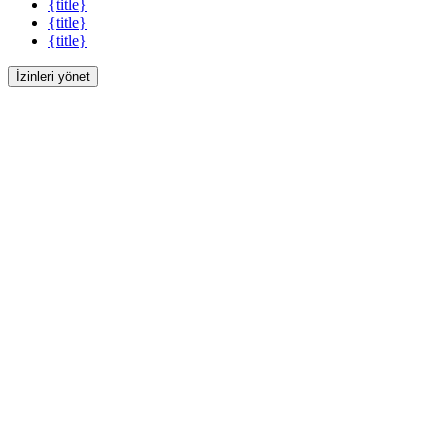
{title}
{title}
{title}
İzinleri yönet