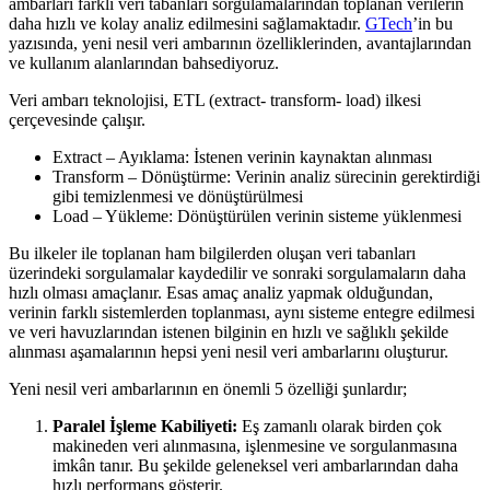
ambarları farklı veri tabanları sorgulamalarından toplanan verilerin
daha hızlı ve kolay analiz edilmesini sağlamaktadır.
GTech
’in bu
yazısında, yeni nesil veri ambarının özelliklerinden, avantajlarından
ve kullanım alanlarından bahsediyoruz.
Veri ambarı teknolojisi, ETL (extract- transform- load) ilkesi
çerçevesinde çalışır.
Extract – Ayıklama: İstenen verinin kaynaktan alınması
Transform – Dönüştürme: Verinin analiz sürecinin gerektirdiği
gibi temizlenmesi ve dönüştürülmesi
Load – Yükleme: Dönüştürülen verinin sisteme yüklenmesi
Bu ilkeler ile toplanan ham bilgilerden oluşan veri tabanları
üzerindeki sorgulamalar kaydedilir ve sonraki sorgulamaların daha
hızlı olması amaçlanır. Esas amaç analiz yapmak olduğundan,
verinin farklı sistemlerden toplanması, aynı sisteme entegre edilmesi
ve veri havuzlarından istenen bilginin en hızlı ve sağlıklı şekilde
alınması aşamalarının hepsi yeni nesil veri ambarlarını oluşturur.
Yeni nesil veri ambarlarının en önemli 5 özelliği şunlardır;
Paralel İşleme Kabiliyeti:
Eş zamanlı olarak birden çok
makineden veri alınmasına, işlenmesine ve sorgulanmasına
imkân tanır. Bu şekilde geleneksel veri ambarlarından daha
hızlı performans gösterir.