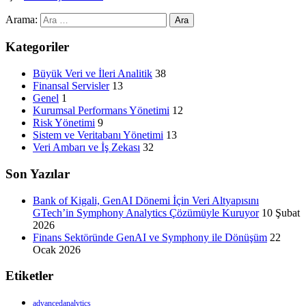
Arama:
Kategoriler
Büyük Veri ve İleri Analitik
38
Finansal Servisler
13
Genel
1
Kurumsal Performans Yönetimi
12
Risk Yönetimi
9
Sistem ve Veritabanı Yönetimi
13
Veri Ambarı ve İş Zekası
32
Son Yazılar
Bank of Kigali, GenAI Dönemi İçin Veri Altyapısını
GTech’in Symphony Analytics Çözümüyle Kuruyor
10 Şubat
2026
Finans Sektöründe GenAI ve Symphony ile Dönüşüm
22
Ocak 2026
Etiketler
advancedanalytics