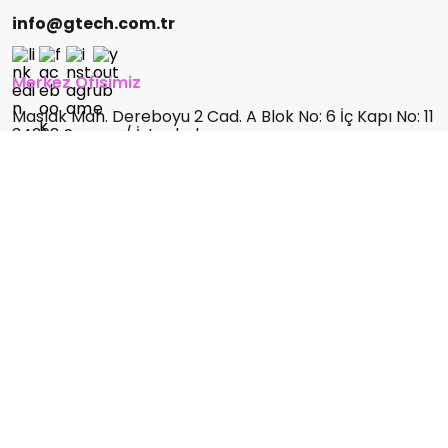
info@gtech.com.tr
Merkez Ofisimiz
Maslak Mah. Dereboyu 2 Cad. A Blok No: 6 İç Kapı No: 11
34398 Sarıyer / İstanbul
+90 212 285 99 75
YTÜ Davutpaşa Teknopark Ofisimiz
Yıldız Teknik Üniversitesi Davutpaşa Kampüsü
Teknopark B1 blk. No:4 Esenler, İstanbul
+90 212 285 99 75
Büdotek Teknopark Ofisimiz
Dudullu OSB Mah. DES 2. Cadde No:8 Ümraniye 34776
İstanbul
Ankara Ofisimiz