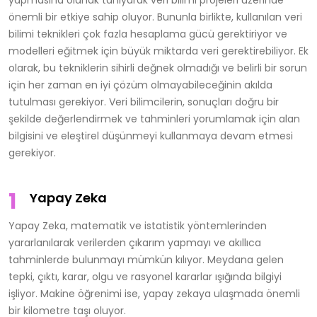
yapmasına olanak tanıyarak veri bilimi projeleri üzerinde
önemli bir etkiye sahip oluyor. Bununla birlikte, kullanılan veri
bilimi teknikleri çok fazla hesaplama gücü gerektiriyor ve
modelleri eğitmek için büyük miktarda veri gerektirebiliyor. Ek
olarak, bu tekniklerin sihirli değnek olmadığı ve belirli bir sorun
için her zaman en iyi çözüm olmayabileceğinin akılda
tutulması gerekiyor. Veri bilimcilerin, sonuçları doğru bir
şekilde değerlendirmek ve tahminleri yorumlamak için alan
bilgisini ve eleştirel düşünmeyi kullanmaya devam etmesi
gerekiyor.
Yapay Zeka
Yapay Zeka, matematik ve istatistik yöntemlerinden
yararlanılarak verilerden çıkarım yapmayı ve akıllıca
tahminlerde bulunmayı mümkün kılıyor. Meydana gelen
tepki, çıktı, karar, olgu ve rasyonel kararlar ışığında bilgiyi
işliyor. Makine öğrenimi ise, yapay zekaya ulaşmada önemli
bir kilometre taşı oluyor.