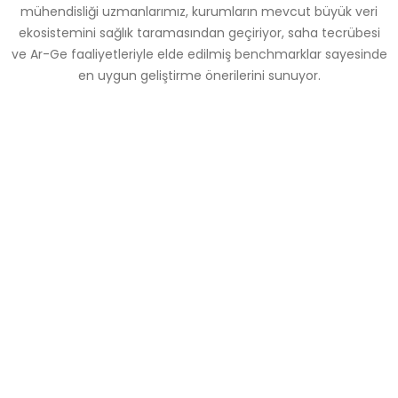
mühendisliği uzmanlarımız, kurumların mevcut büyük veri
ekosistemini sağlık taramasından geçiriyor, saha tecrübesi
ve Ar-Ge faaliyetleriyle elde edilmiş benchmarklar sayesinde
en uygun geliştirme önerilerini sunuyor.
Sigorta
Yazılım
Sağlık
Eğitim
Finans
Bankacılık
Pazarlama
Reklamcılık
Lojistik