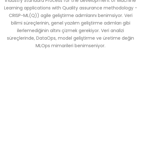
Industry Standard Process for the development of Machine
Learning applications with Quality assurance methodology -
CRISP-ML(Q)) agile geliştirme adımlarını benimsiyor. Veri
bilimi süreçlerinin, genel yazılım geliştirme adımları gibi
ilerlemediğinin altını çizmek gerekiyor. Veri analizi
süreçlerinde, DataOps, model geliştirme ve üretime değin
MLOps mimarileri benimseniyor.