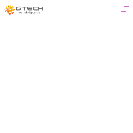
Kurumsal
Bankacılık & Finans
Yapay Zeka ve İleri Analitik
Analitik & Veri Mühendisliği
Bulut & Yönetilen Servisler
GTech
Analitik & Veri Mühendisliği
İnovasyon & Ar-Ge
Yapay Zeka ve İleri Analitik
Kariyer
Blog
İletişim
TR
EN