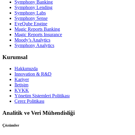
Symphony Banking
Symphony Lending
Symphony Labs
Symphony Sense
EyeQube Engine
Magic Reports Banking
Magic Reports Insurance
Moody’s Analytics
Symphony Analytics
Kurumsal
Hakkımızda
Innovation & R&D
Kariyer
İletişim
KVKK
Yönetim Sistemleri Politikası
Çerez Politikası
Analitik ve Veri Mühendisliği
Çözümler