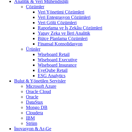
Analitik & Veri Mühendisliği
Çözümler
Veri Yönetimi Çözümleri
Veri Entegrasyon Çözümleri
Veri Gölü Çözümleri
Raporlama ve İş Zekâsı Çözümleri
Yapay Zeka ve İleri Analitik
Bütçe Planlama Çözümleri
Finansal Konsolidasyon
Ürünler
Wiseboard Retail
Wiseboard Executive
Wiseboard Insurance
EyeQube Retail
ESG Analytics
Bulut & Yönetilen Servisler
Microsoft Azure
Oracle Cloud
Oracle
DataStax
Mongo DB
Cloudera
IBM
Striim
İnovasyon & Ar-Ge