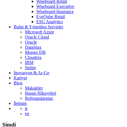
Wiseboard Retail
Wiseboard Executive
Wiseboard Insurance
EyeQube Retail
ESG Analytics
Bulut & Yönetilen Servisler
Microsoft Azure
Oracle Cloud
Oracle
DataStax
Mongo DB
Cloudera
IBM
Striim
İnovasyon & Ar-Ge
Kariyer
Blog
Makaleler
Başarı Hikayeleri
Referanslarımız
İletişim
tr
en
Şimdi