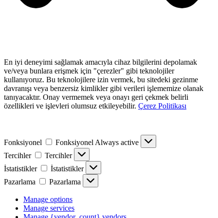
En iyi deneyimi sağlamak amacıyla cihaz bilgilerini depolamak
ve/veya bunlara erişmek için "çerezler" gibi teknolojiler
kullanıyoruz. Bu teknolojilere izin vermek, bu sitedeki gezinme
davranışı veya benzersiz kimlikler gibi verileri işlememize olanak
tanıyacaktır. Onay vermemek veya onayı geri çekmek belirli
özellikleri ve işlevleri olumsuz etkileyebilir.
Çerez Politikası
Fonksiyonel
Fonksiyonel
Always active
Tercihler
Tercihler
İstatistikler
İstatistikler
Pazarlama
Pazarlama
Manage options
Manage services
Manage {vendor_count} vendors